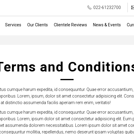
022-61232700
Services
Our Clients
Clientele Reviews
News & Events
Cur
Terms and Condition
Natus cumque harum expedita, id consequuntur. Quae error accusantium, v
poribus. Lorem, ipsum, dolor sit amet consectetur adipisicing elit. Con
 at distinctio assumenda facilis aperiam rem enim, veritatis!
Natus cumque harum expedita, id consequuntur. Quae error accusantium, v
mporibus. Lorem, ipsum dolor sit amet consectetur adipisicing elit. Eu
 amet assumenda dolorem necessitatibus. Lorem ipsum dolor sit amet cons
ui consequuntur mollitia, repellendus, nemo deserunt ipsam voluptas qu